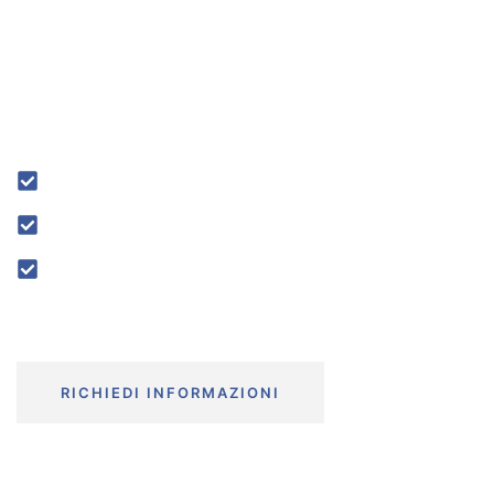
Traslochi Piemonte offre, nello spazio dei propri
magazzini, diverse soluzioni per la conservazione
dei supporti cartacei con la massima attenzione al
rispetto delle normative GDPR.
Sicurezza Garantita
Soluzioni Flessibili
Servizio Personalizzato
RICHIEDI INFORMAZIONI