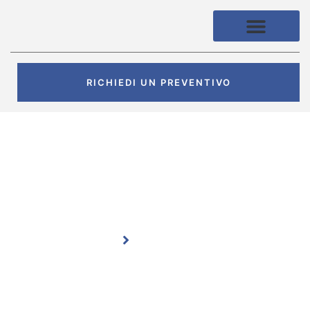
TRASLOCHI A TORINO
RICHIEDI UN PREVENTIVO
Archiviazione
Home
Archiviazione