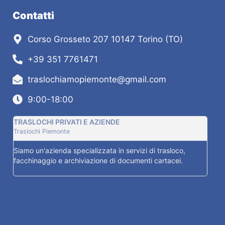
Contatti
Corso Grosseto 207 10147 Torino (TO)
+39 351 7761471
traslochiamopiemonte@gmail.com
9:00-18:00
TRASLOCHI PRIVATI E AZIENDE
AUT
Traslochi Piemonte
Trasl
Siamo un'azienda specializzata in servizi di trasloco,
Dispo
facchinaggio e archiviazione di documenti cartacei.
quali
esige