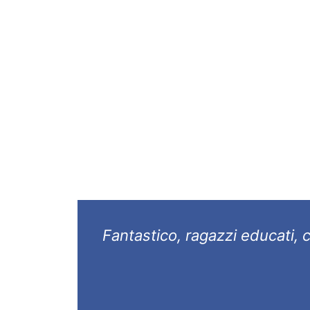
Non solo per i nostri 50 anni e oltre di esper
prezzo, ma anche e soprattutto per la nostr
scegli
TRASL
Fantastico, ragazzi educati, c