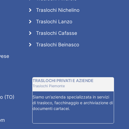
Traslochi Nichelino
Traslochi Lanzo
Traslochi Cafasse
Traslochi Beinasco
vese
TRASLOCHI PRIVATI E AZIENDE
AUTOSC
Traslochi Piemonte
Trasloch
o (TO)
Siamo un'azienda specializzata in servizi
Disponi
di trasloco, facchinaggio e archiviazione di
automez
documenti cartacei.
autoscal
esigenza
om