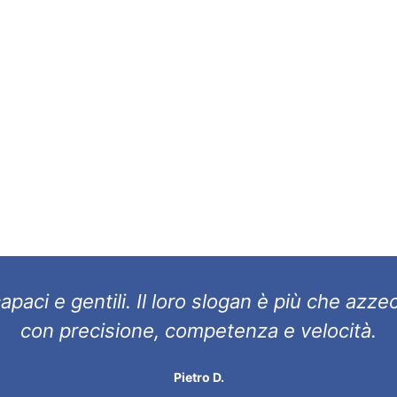
ienza, non solo per il miglior servizio al miglior
a serietà e professionalità. Scegli con fiducia,
OCHI PIEMONTE
.
apaci e gentili. Il loro slogan è più che azze
con precisione, competenza e velocità.
Pietro D.