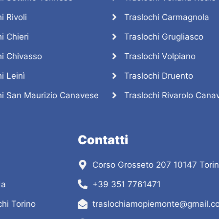
i Rivoli
Traslochi Carmagnola
i Chieri
Traslochi Grugliasco
hi Chivasso
Traslochi Volpiano
i Leinì
Traslochi Druento
hi San Maurizio Canavese
Traslochi Rivarolo Cana
Contatti
Corso Grosseto 207 10147 Torin
da
+39 351 7761471
chi Torino
traslochiamopiemonte@gmail.c