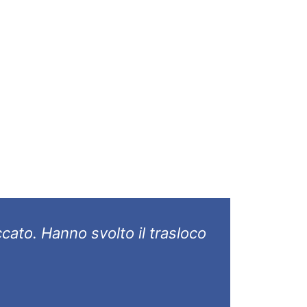
ccato. Hanno svolto il trasloco
Non 