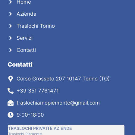
Home
Azienda
Traslochi Torino
Servizi
Contatti
Contatti
Corso Grosseto 207 10147 Torino (TO)
+39 351 7761471
traslochiamopiemonte@gmail.com
9:00-18:00
TRASLOCHI PRIVATI E AZIENDE
AUT
Traslochi Piemonte
Trasl